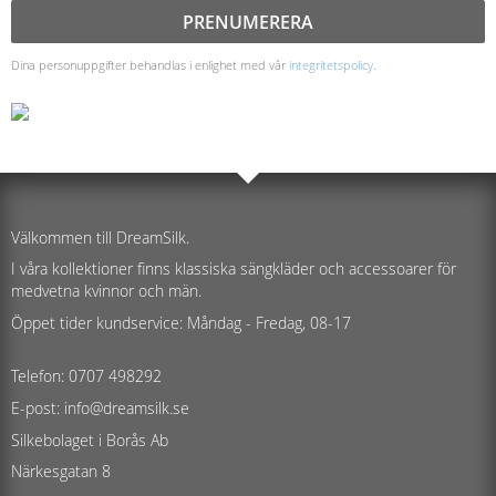
PRENUMERERA
Dina personuppgifter behandlas i enlighet med vår
integritetspolicy
.
Välkommen till DreamSilk.
I våra kollektioner finns klassiska sängkläder och accessoarer för
medvetna kvinnor och män.
Öppet tider kundservice: Måndag - Fredag, 08-17
Telefon: 0707 498292
E-post: info@dreamsilk.se
Silkebolaget i Borås Ab
Närkesgatan 8