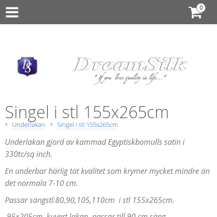
Singel i stl 155x265cm
Underlakan
Singel i stl 155x265cm
Underlakan gjord av kammad Egyptiskbomulls satin i
330tc/sq inch.
En underbar härlig tät kvalitet som krymer mycket mindre än
det normala 7-10 cm.
Passar sängstl:80,90,105,110cm i stl 155x265cm.
95x205cm, kuvert lakan, passar till 90 cm säng.