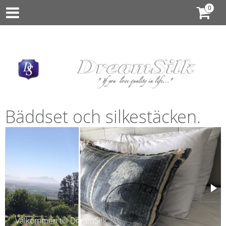
Bäddset och silkestäcken.
Välkommen till DreamSilk