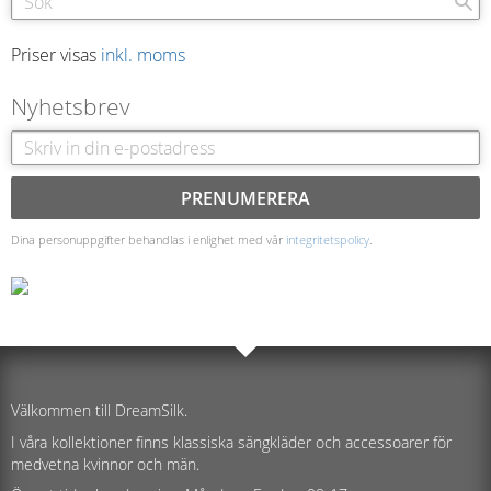
Priser visas
inkl. moms
Nyhetsbrev
PRENUMERERA
Dina personuppgifter behandlas i enlighet med vår
integritetspolicy
.
Välkommen till DreamSilk.
I våra kollektioner finns klassiska sängkläder och accessoarer för
medvetna kvinnor och män.