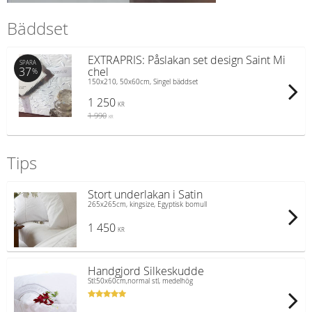
Bäddset
EXTRAPRIS: Påslakan set design Saint Mi
SPARA
37
chel
%
150x210, 50x60cm, Singel bäddset
1 250
KR
1 990
KR
Tips
Stort underlakan i Satin
265x265cm, kingsize, Egyptisk bomull
1 450
KR
Handgjord Silkeskudde
Stl:50x60cm,normal stl, medelhög