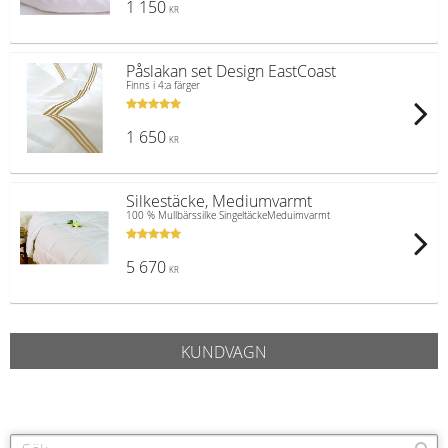
1 150
KR
Påslakan set Design EastCoast
Finns i 4:a färger
1 650
KR
Silkestäcke, Mediumvarmt
100 % Mullbärssilke SingeltäckeMeduimvarmt
5 670
KR
KUNDVAGN