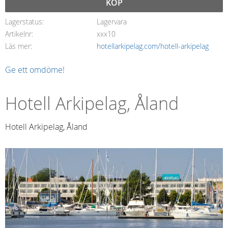
KÖP
Lagerstatus
Lagervara
Artikelnr
xxx10
Läs mer
hotellarkipelag.com/hotell-arkipelag
Ge ett omdöme!
Hotell Arkipelag, Åland
Hotell Arkipelag, Åland