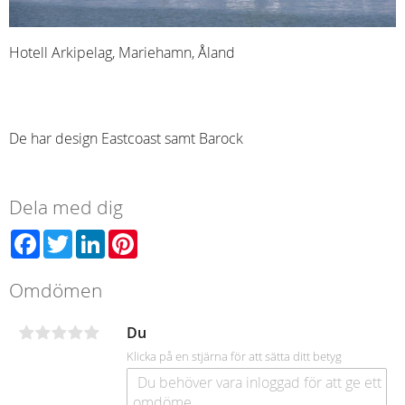
Hotell Arkipelag, Mariehamn, Åland
De har design Eastcoast samt Barock
Dela med dig
Facebook
Twitter
LinkedIn
Pinterest
Omdömen
Du
Klicka på en stjärna för att sätta ditt betyg