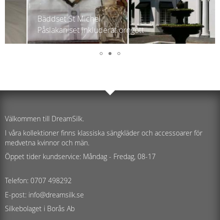
Bäddset St Michel
Påslakan set inkluderat örngott
Välkommen till DreamSilk.
I våra kollektioner finns klassiska sängkläder och accessoarer för
medvetna kvinnor och män.
Öppet tider kundservice: Måndag - Fredag, 08-17
Telefon: 0707 498292
E-post: info@dreamsilk.se
Silkebolaget i Borås Ab