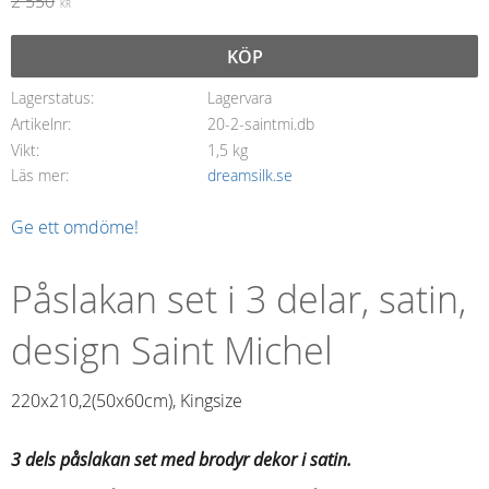
Ordinarie pris:
2 550
KR
KÖP
Lagerstatus
Lagervara
Artikelnr
20-2-saintmi.db
Vikt
1,5 kg
Läs mer
dreamsilk.se
Ge ett omdöme!
Påslakan set i 3 delar, satin,
design Saint Michel
220x210,2(50x60cm), Kingsize
3 dels påslakan set med brodyr dekor i satin.